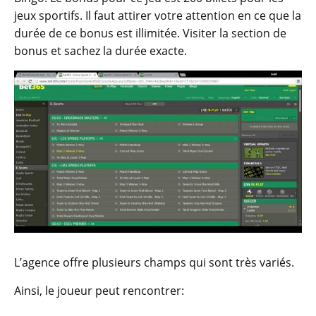
jeux sportifs. Il faut attirer votre attention en ce que la
durée de ce bonus est illimitée. Visiter la section de
bonus et sachez la durée exacte.
L’agence offre plusieurs champs qui sont très variés.
Ainsi, le joueur peut rencontrer: