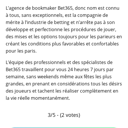
L’agence de bookmaker Bet365, donc nom est connu
à tous, sans exceptionnels, est la compagnie de
mérite à l’industrie de betting et n’arrête pas à son
développe et perfectionne les procédures de jouer,
des mises et les options toujours pour les parieurs en
créant les conditions plus favorables et confortables
pour les paris.
L’équipe des professionnels et des spécialistes de
Bet365 travaillent pour vous 24 heures 7 jours par
semaine, sans weekends même aux fêtes les plus
grandes, en prenant en considérations tous les désirs
des joueurs et tachent les réaliser complètement en
la vie réelle momentanément.
3/5 - (2 votes)