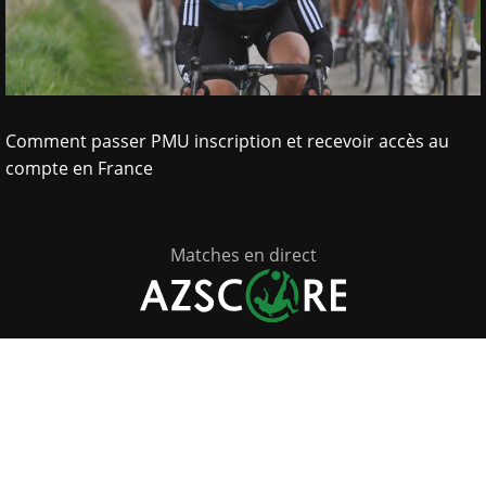
Comment passer PMU inscription et recevoir accès au
compte en France
Matches en direct