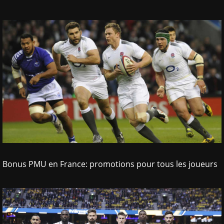
Bonus PMU en France: promotions pour tous les joueurs