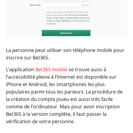
La personne peut utiliser son téléphone mobile pour
inscrire sur Bet365.
L’application
Bet365 mobile
se trouve aussi à
l’accessibilité pleine à l’Internet est disponible sur
iPhone et Android, les smartphones les plus
populaires parmi tous les parieurs. La procédure de
la création du compte joueu est aussi très facile
comme de l’ordinateur. Mais pour avoir inscription
Bet365 à la version complète, il faut passer la
vérification de votre personne.