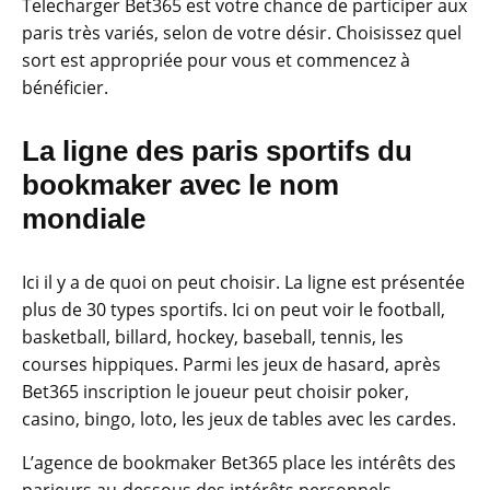
Telecharger Bet365 est votre chance de participer aux
paris très variés, selon de votre désir. Choisissez quel
sort est appropriée pour vous et commencez à
bénéficier.
La ligne des paris sportifs du
bookmaker avec le nom
mondiale
Ici il y a de quoi on peut choisir. La ligne est présentée
plus de 30 types sportifs. Ici on peut voir le football,
basketball, billard, hockey, baseball, tennis, les
courses hippiques. Parmi les jeux de hasard, après
Bet365 inscription le joueur peut choisir poker,
casino, bingo, loto, les jeux de tables avec les cardes.
L’agence de bookmaker Bet365 place les intérêts des