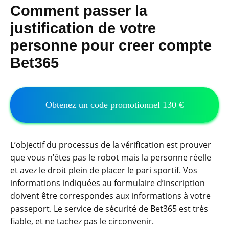
Comment passer la
justification de votre
personne pour creer compte
Bet365
Obtenez un code promotionnel 130 €
L’objectif du processus de la vérification est prouver
que vous n’êtes pas le robot mais la personne réelle
et avez le droit plein de placer le pari sportif. Vos
informations indiquées au formulaire d’inscription
doivent être correspondes aux informations à votre
passeport. Le service de sécurité de Bet365 est très
fiable, et ne tachez pas le circonvenir.