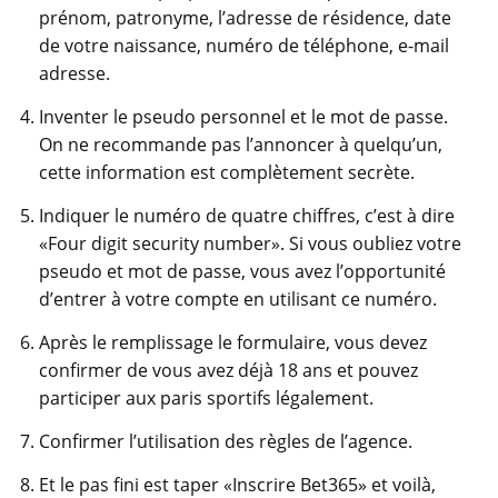
prénom, patronyme, l’adresse de résidence, date
de votre naissance, numéro de téléphone, e-mail
adresse.
Inventer le pseudo personnel et le mot de passe.
On ne recommande pas l’annoncer à quelqu’un,
cette information est complètement secrète.
Indiquer le numéro de quatre chiffres, c’est à dire
«Four digit security number». Si vous oubliez votre
pseudo et mot de passe, vous avez l’opportunité
d’entrer à votre compte en utilisant ce numéro.
Après le remplissage le formulaire, vous devez
confirmer de vous avez déjà 18 ans et pouvez
participer aux paris sportifs légalement.
Confirmer l’utilisation des règles de l’agence.
Et le pas fini est taper «Inscrire Bet365» et voilà,