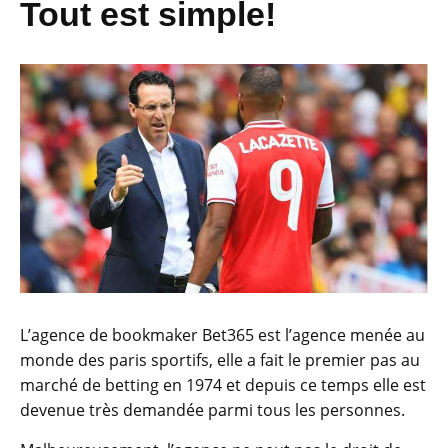
Tout est simple!
L’agence de bookmaker Bet365 est l’agence menée au
monde des paris sportifs, elle a fait le premier pas au
marché de betting en 1974 et depuis ce temps elle est
devenue très demandée parmi tous les personnes.