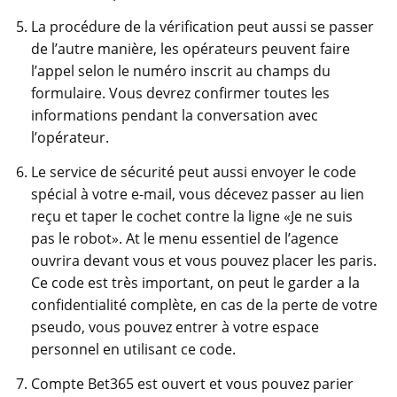
La procédure de la vérification peut aussi se passer
de l’autre manière, les opérateurs peuvent faire
l’appel selon le numéro inscrit au champs du
formulaire. Vous devrez confirmer toutes les
informations pendant la conversation avec
l’opérateur.
Le service de sécurité peut aussi envoyer le code
spécial à votre e-mail, vous décevez passer au lien
reçu et taper le cochet contre la ligne «Je ne suis
pas le robot». At le menu essentiel de l’agence
ouvrira devant vous et vous pouvez placer les paris.
Ce code est très important, on peut le garder a la
confidentialité complète, en cas de la perte de votre
pseudo, vous pouvez entrer à votre espace
personnel en utilisant ce code.
Compte Bet365 est ouvert et vous pouvez parier