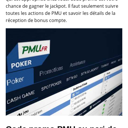
chance de gagner le jackpot. Il faut seulement suivre
toutes les actions de PMU et savoir les détails de la
réception de bonus compte.