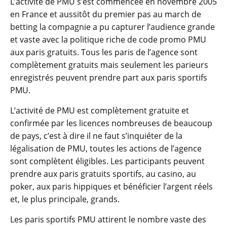
L’activité de PMU s’est commencée en novembre 2005
en France et aussitôt du premier pas au march de
betting la compagnie a pu capturer l’audience grande
et vaste avec la politique riche de code promo PMU
aux paris gratuits. Tous les paris de l’agence sont
complètement gratuits mais seulement les parieurs
enregistrés peuvent prendre part aux paris sportifs
PMU.
L’activité de PMU est complètement gratuite et
confirmée par les licences nombreuses de beaucoup
de pays, c’est à dire il ne faut s’inquiéter de la
légalisation de PMU, toutes les actions de l’agence
sont complètent éligibles. Les participants peuvent
prendre aux paris gratuits sportifs, au casino, au
poker, aux paris hippiques et bénéficier l’argent réels
et, le plus principale, grands.
Les paris sportifs PMU attirent le nombre vaste des