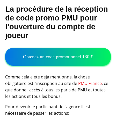
La procédure de la réception
de code promo PMU pour
l’ouverture du compte de
joueur
Obtenez un code promotionnel 130 €
Comme cela a ete deja mentionne, la chose
obligatoire est l’inscription au site de
PMU France
, ce
que donne l’accès à tous les paris de PMU et toutes
les actions et tous les bonus.
Pour devenir le participant de l’agence il est
nécessaire de passer les actions: