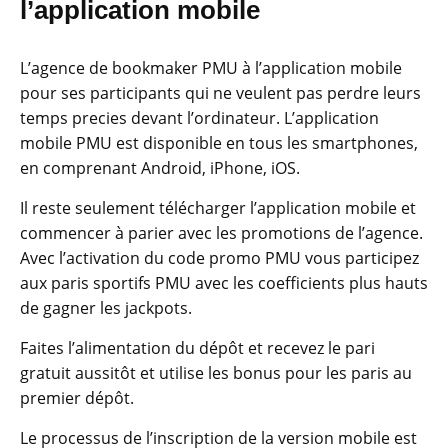
l’application mobile
L’agence de bookmaker PMU à l’application mobile
pour ses participants qui ne veulent pas perdre leurs
temps precies devant l’ordinateur. L’application
mobile PMU est disponible en tous les smartphones,
en comprenant Android, iPhone, iOS.
Il reste seulement télécharger l’application mobile et
commencer à parier avec les promotions de l’agence.
Avec l’activation du code promo PMU vous participez
aux paris sportifs PMU avec les coefficients plus hauts
de gagner les jackpots.
Faites l’alimentation du dépôt et recevez le pari
gratuit aussitôt et utilise les bonus pour les paris au
premier dépôt.
Le processus de l’inscription de la version mobile est