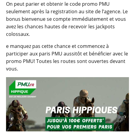
On peut parier et obtenir le code promo PMU
seulement après la registration au site de l’agence. Le
bonus bienvenue se compte immédiatement et vous
avez les chances hautes de recevoir les jackpots
colossaux.
e manquez pas cette chance et commencez à
participer aux paris PMU aussitôt et bénéficier avec le
promo PMU! Toutes les routes sont ouvertes devant
vous.