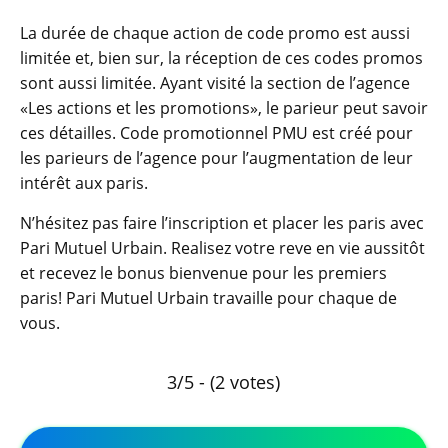
La durée de chaque action de code promo est aussi
limitée et, bien sur, la réception de ces codes promos
sont aussi limitée. Ayant visité la section de l’agence
«Les actions et les promotions», le parieur peut savoir
ces détailles. Code promotionnel PMU est créé pour
les parieurs de l’agence pour l’augmentation de leur
intérêt aux paris.
N’hésitez pas faire l’inscription et placer les paris avec
Pari Mutuel Urbain. Realisez votre reve en vie aussitôt
et recevez le bonus bienvenue pour les premiers
paris! Pari Mutuel Urbain travaille pour chaque de
vous.
3/5 - (2 votes)