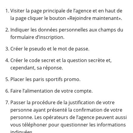
Visiter la page principale de l’agence et en haut de
la page cliquer le bouton «Rejoindre maintenant».
Indiquer les données personnelles aux champs du
formulaire d’inscription.
Créer le pseudo et le mot de passe.
Créer le code secret et la question secrète et,
cependant, sa réponse.
Placer les paris sportifs promo.
Faire l’alimentation de votre compte.
Passer la procédure de la justification de votre
personne ayant présenté la confirmation de votre
personne. Les opérateurs de l’agence peuvent aussi
vous téléphoner pour questionner les informations
indiquées.