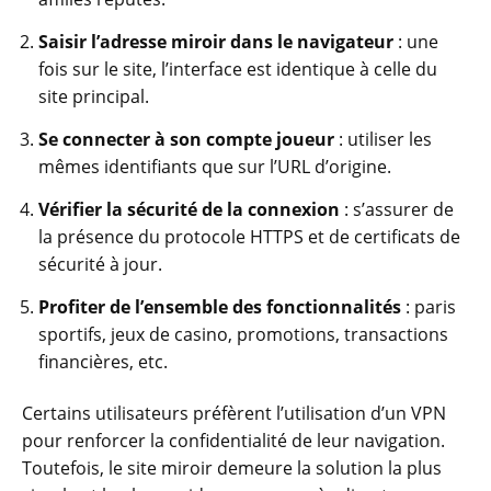
Saisir l’adresse miroir dans le navigateur
: une
fois sur le site, l’interface est identique à celle du
site principal.
Se connecter à son compte joueur
: utiliser les
mêmes identifiants que sur l’URL d’origine.
Vérifier la sécurité de la connexion
: s’assurer de
la présence du protocole HTTPS et de certificats de
sécurité à jour.
Profiter de l’ensemble des fonctionnalités
: paris
sportifs, jeux de casino, promotions, transactions
financières, etc.
Certains utilisateurs préfèrent l’utilisation d’un VPN
pour renforcer la confidentialité de leur navigation.
Toutefois, le site miroir demeure la solution la plus