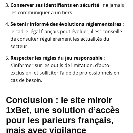
Conserver ses identifiants en sécurité
: ne jamais
les communiquer à un tiers.
Se tenir informé des évolutions réglementaires
:
le cadre légal français peut évoluer, il est conseillé
de consulter régulièrement les actualités du
secteur.
Respecter les règles du jeu responsable
:
s’informer sur les outils de limitation, d’auto-
exclusion, et solliciter l’aide de professionnels en
cas de besoin.
Conclusion : le site miroir
1xBet, une solution d’accès
pour les parieurs français,
mais avec vigilance