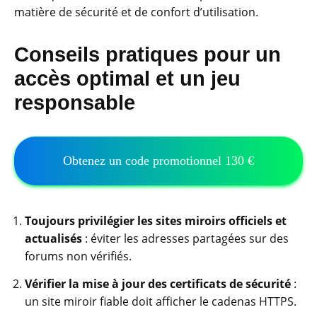
matière de sécurité et de confort d’utilisation.
Conseils pratiques pour un
accès optimal et un jeu
responsable
Obtenez un code promotionnel 130 €
Toujours privilégier les sites miroirs officiels et
actualisés
: éviter les adresses partagées sur des
forums non vérifiés.
Vérifier la mise à jour des certificats de sécurité
:
un site miroir fiable doit afficher le cadenas HTTPS.