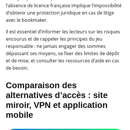
l’absence de licence française implique l’impossibilité
d’obtenir une protection juridique en cas de litige
avec le bookmaker.
Il est essentiel d’informer les lecteurs sur les risques
encourus et de rappeler les principes du jeu
responsable : ne jamais engager des sommes
dépassant ses moyens, se fixer des limites de dépôt
et de mise, et consulter les ressources d’aide en cas
de besoin.
Comparaison des
alternatives d’accès : site
miroir, VPN et application
mobile