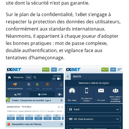
site dont la sécurité n’est pas garantie.
Sur le plan de la confidentialité, 1xBet s’engage à
respecter la protection des données des utilisateurs,
conformément aux standards internationaux.
Néanmoins, il appartient à chaque joueur d’adopter
les bonnes pratiques : mot de passe complexe,
double authentification, et vigilance face aux
tentatives d’hameçonnage.