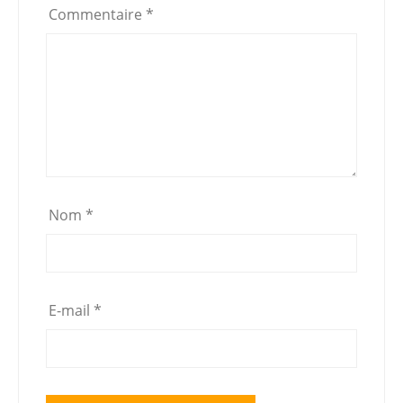
Commentaire
*
Nom
*
E-mail
*