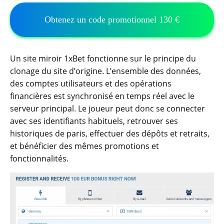
Obtenez un code promotionnel 130 €
Un site miroir 1xBet fonctionne sur le principe du
clonage du site d’origine. L’ensemble des données,
des comptes utilisateurs et des opérations
financières est synchronisé en temps réel avec le
serveur principal. Le joueur peut donc se connecter
avec ses identifiants habituels, retrouver ses
historiques de paris, effectuer des dépôts et retraits,
et bénéficier des mêmes promotions et
fonctionnalités.